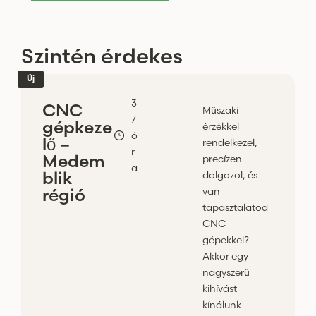
Szintén érdekes
Új
3
CNC
Műszaki
7
gépkeze
érzékkel
ó
lő –
rendelkezel,
r
Medem
precízen
a
blik
dolgozol, és
régió
van
tapasztalatod
CNC
gépekkel?
Akkor egy
nagyszerű
kihívást
kínálunk