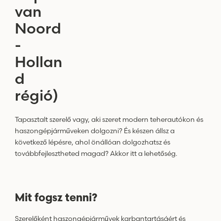
van
Noord
-
Hollan
d
régió)
Tapasztalt szerelő vagy, aki szeret modern teherautókon és
haszongépjárműveken dolgozni? És készen állsz a
következő lépésre, ahol önállóan dolgozhatsz és
továbbfejlesztheted magad? Akkor itt a lehetőség.
Mit fogsz tenni?
Szerelőként haszongépjárművek karbantartásáért és