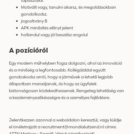
tapasztalat
Motivált vagy, tanulni akarsz, és megoldásokban
gondolkodsz.
jogosítvány B
APK minősítés előnyt jelent
hollandul vagy jól beszélsz angolul
A pozícióról
Egy modern műhelyben fogsz dolgozni, ahol az innováció
és a minőség a legfontosabb. Kollégáiddal együtt
gondoskodsz arról, hogy a járművek a lehető legjobb
állapotban maradjanak, és hogy az ügyfelek
biztonságosan közlekedhessenek. Rengeteg lehetőség van
a kezdeményezőkészségre és a személyes fejlődésre.
Jelentkezzen azonnal a weboldalon keresztül, vagy küldje
el önéletrajzát a
recruitment@mondialuitzend.nl
címre.
ATTN Marloes - Szerelő. Várjuk jelentkezését!