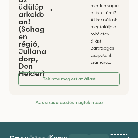
r
üdülőp
mindennapok
a
arkokb
at is feltűrni?
Akkor nálunk
an!
megtalálja a
(Schag
tökéletes
en
állást!
régió,
Barátságos
Juliana
csapatunk
dorp,
számára...
Den
Helder)
Tekintse meg ezt az állást
Az összes üresedés megtekintése
Keres
Örömmel