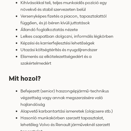
Kihívásokkal teli, teljes munkaidős pozíció egy
növekvő és stabil szervezeten belül
Versenyképes fizetés a piacon, tapasztalattól
függően, és jó béren kívüli juttatások
Állandó foglalkoztatás nézete
Lelkes csapatban dolgozni, informális légkörben
Képzési és karrierfejlesztési lehetőségek
Utazási költségtérítés és nyugdíjrendszer
Elismerés az elkötelezettségedért és a
szakértelmedért
Mit hozol?
Befejezett (senior) haszongépjármű-technikus
végzettség vagy annak megszerzésére való
hajlandóság
Alapvető karbantartási ismeretek (olajcsere stb.)
Hasonló munkakörben szerzett tapasztalat,
lehetőleg Volvo és Renault járműveknél szerzett