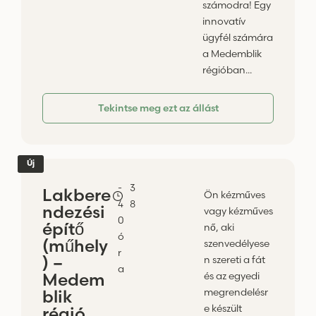
számodra! Egy
innovatív
ügyfél számára
a Medemblik
régióban...
Tekintse meg ezt az állást
Új
-
3
Lakbere
Ön kézműves
4
8
ndezési
vagy kézműves
0
építő
nő, aki
ó
(műhely
szenvedélyese
r
) –
n szereti a fát
a
Medem
és az egyedi
megrendelésr
blik
e készült
régió