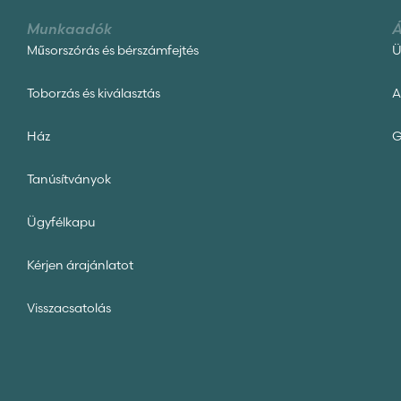
Munkaadók
Á
Műsorszórás és bérszámfejtés
Ü
Toborzás és kiválasztás
A
Ház
G
Tanúsítványok
Ügyfélkapu
Kérjen árajánlatot
Visszacsatolás