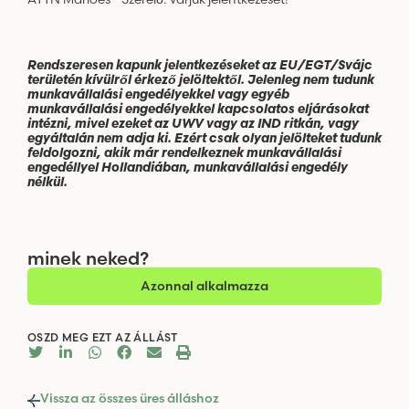
Rendszeresen kapunk jelentkezéseket az EU/EGT/Svájc
területén kívülről érkező jelöltektől. Jelenleg nem tudunk
munkavállalási engedélyekkel vagy egyéb
munkavállalási engedélyekkel kapcsolatos eljárásokat
intézni, mivel ezeket az UWV vagy az IND ritkán, vagy
egyáltalán nem adja ki. Ezért csak olyan jelölteket tudunk
feldolgozni, akik már rendelkeznek munkavállalási
engedéllyel Hollandiában, munkavállalási engedély
nélkül.
minek neked?
Azonnal alkalmazza
OSZD MEG EZT AZ ÁLLÁST
Vissza az összes üres álláshoz