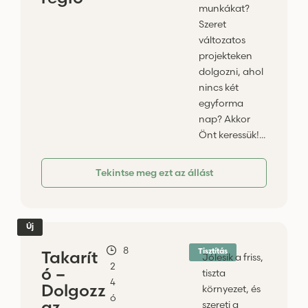
munkákat?
Szeret
változatos
projekteken
dolgozni, ahol
nincs két
egyforma
nap? Akkor
Önt keressük!...
Tekintse meg ezt az állást
Új
-
8
Takarít
Tisztítás
Jólesik a friss,
2
ó –
tiszta
4
Dolgozz
környezet, és
ó
az
szereti a