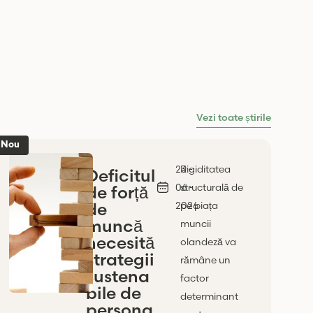
Vezi toate știrile
Nou
23 -
Rigiditatea
Deficitul
06 -
structurală de
de forță
de
2026
pe piața
muncă
muncii
necesită
olandeză va
strategii
rămâne un
sustena
factor
bile de
determinant
persona