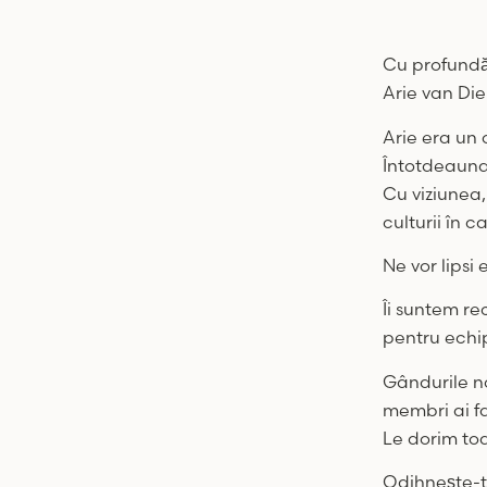
Cu profundă 
Arie van Die
Arie era un 
Întotdeauna o
Cu viziunea,
culturii în c
Ne vor lipsi 
Îi suntem re
pentru echipa
Gândurile noa
membri ai fam
Le dorim toa
Odihnește-te