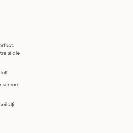
erfect.
re și ale
alți.
 însemne
eilalți