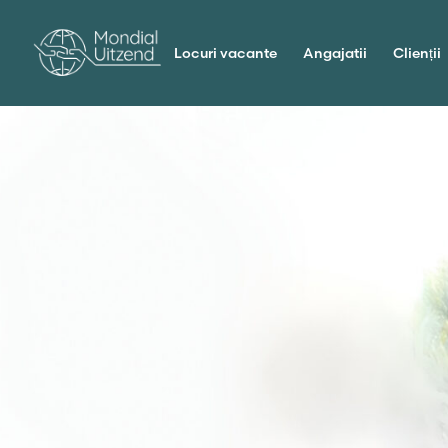
Locuri vacante
Angajatii
Clienții