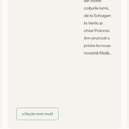
din toate
colțurile lumii,
de la Schagen
la Venlo și
chiar Polonia.
Am aruncat o
privire la noua
noastră filială...
citeşte mai mult