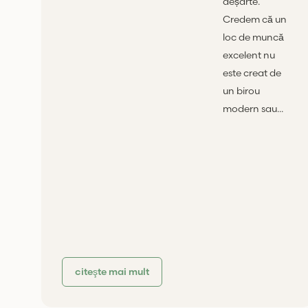
deșarte.
Credem că un
loc de muncă
excelent nu
este creat de
un birou
modern sau...
citeşte mai mult