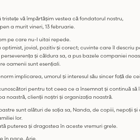
tristețe vă împărtășim vestea că fondatorul nostru,
pen a murit vineri, 13 februarie.
om pe care nu-l uitai repede.
ptimist, jovial, pozitiv și corect; cuvinte care îl descriu p
 perseverența și căldura sa, a pus bazele companiei noast
are oamenii sunt esențiali.
enorm implicarea, umorul și interesul său sincer față de ceil
cunoscători pentru tot ceea ce a însemnat și continuă să
 noastră, clienții noștri și organizația noastră.
stre sunt alături de soția sa, Nanda, de copiii, nepoții și c
iliei lor.
tă puterea și dragostea în aceste vremuri grele.
 în pace, Arie.