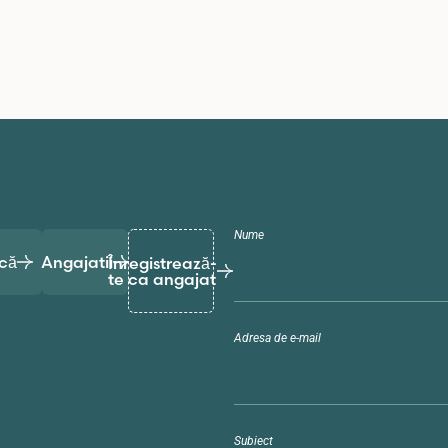
Nume
că
Angajatii
Înregistrează-
te ca angajat
Adresa de e-mail
Subiect