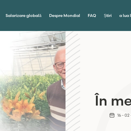
Salarizare globală
Despre Mondial
FAQ
Știri
a lua 
În m
16 - 02