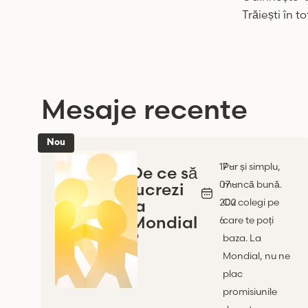
Trăiești în t
Mesaje recente
Nou
17 -
Pur și simplu,
De ce să
07 -
muncă bună.
lucrezi
la
202
Cu colegi pe
Mondial
6
care te poți
?
baza. La
Mondial, nu ne
plac
promisiunile