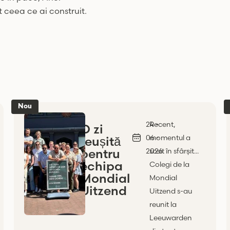
ot ceea ce ai construit.
Nou
24 -
Recent,
O zi
06 -
momentul a
reușită
pentru
2026
sosit în sfârșit...
echipa
Colegi de la
Mondial
Mondial
Uitzend
Uitzend s-au
reunit la
Leeuwarden