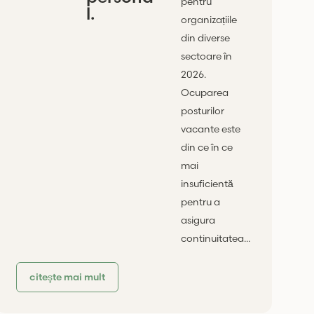
pentru
l.
organizațiile
din diverse
sectoare în
2026.
Ocuparea
posturilor
vacante este
din ce în ce
mai
insuficientă
pentru a
asigura
continuitatea...
citeşte mai mult