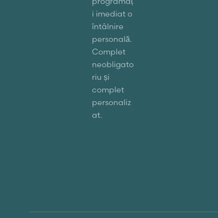
programaț
i imediat o
întâlnire
personală.
Complet
neobligato
riu și
complet
personaliz
at.