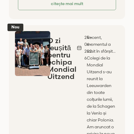
citeşte mai mult
Nou
24 -
Recent,
O zi
06 -
momentul a
reușită
202
sosit în sfârșit...
pentru
6
Colegi de la
echipa
Mondial
Mondial
Uitzend s-au
Uitzend
reunit la
Leeuwarden
din toate
colțurile lumii,
de la Schagen
la Venlo și
chiar Polonia.
Am aruncat o
privire la noua