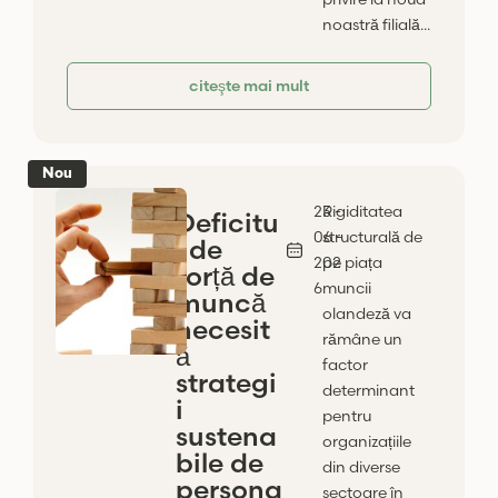
noastră filială...
citeşte mai mult
Nou
23 -
Rigiditatea
Deficitu
06 -
structurală de
l de
202
pe piața
forță de
6
muncii
muncă
olandeză va
necesit
rămâne un
ă
factor
strategi
determinant
i
pentru
sustena
organizațiile
bile de
din diverse
persona
sectoare în