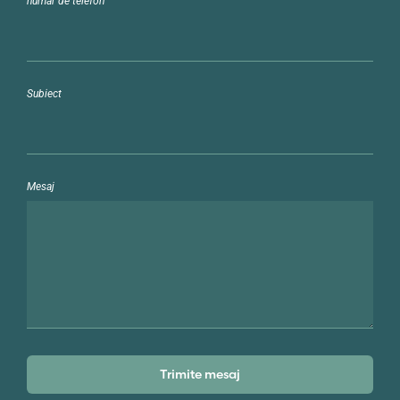
număr de telefon
Subiect
Mesaj
Trimite mesaj