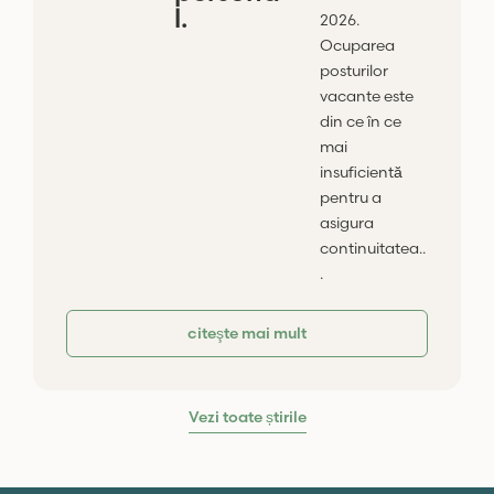
l.
2026.
Ocuparea
posturilor
vacante este
din ce în ce
mai
insuficientă
pentru a
asigura
continuitatea..
.
citeşte mai mult
Vezi toate știrile