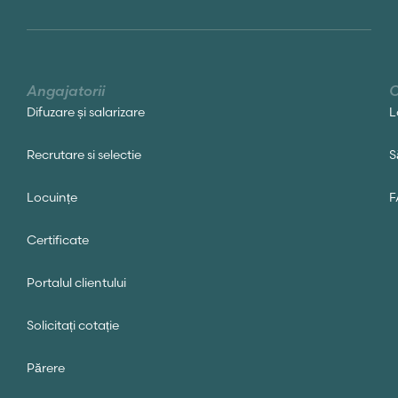
Angajatorii
C
Difuzare și salarizare
L
Recrutare si selectie
S
Locuințe
F
Certificate
Portalul clientului
Solicitați cotație
Părere