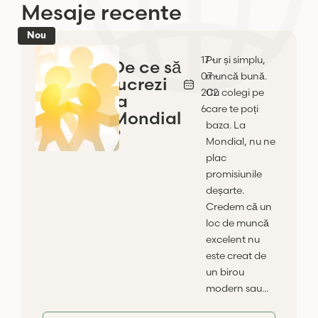
Mesaje recente
Nou
17 -
Pur și simplu,
De ce să
07 -
muncă bună.
lucrezi
202
Cu colegi pe
la
6
care te poți
Mondial
baza. La
?
Mondial, nu ne
plac
promisiunile
deșarte.
Credem că un
loc de muncă
excelent nu
este creat de
un birou
modern sau...