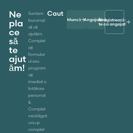
Ne
Caut
Suntem
Muncă
Angajatii
Înregistrează-
bucuroși
pla
te ca angajat
să vă
ce
ajutăm.
să
Complet
te
ați
formular
ajut
ul sau
ăm!
program
ați
imediat o
întâlnire
personal
ă.
Complet
neobligat
oriu și
complet