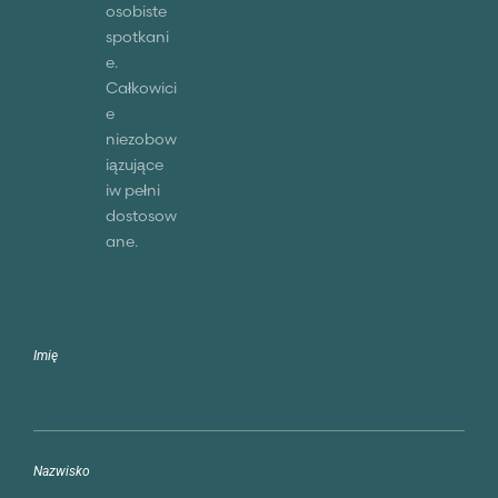
osobiste
spotkani
e.
Całkowici
e
niezobow
iązujące
iw pełni
dostosow
ane.
Imię
Nazwisko