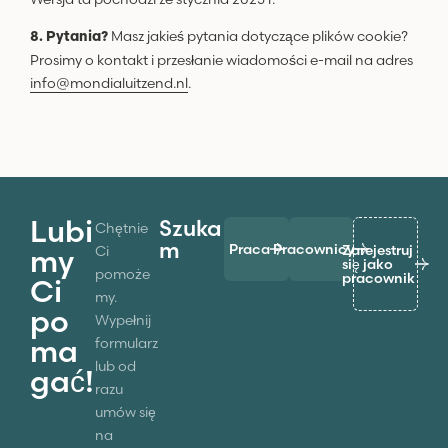
Masz jakieś pytania dotyczące plików cookie?
8. Pytania?
Prosimy o kontakt i przesłanie wiadomości e-mail na adres
info@mondialuitzend.nl
.
Lubi
Szuka
Chętnie
m
Praca
Pracownicy
Zarejestruj
Ci
my
się jako
pomoże
pracownik
Ci
my.
po
Wypełnij
ma
formularz
lub od
gać!
razu
umów się
na