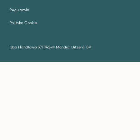
Regulamin
Polityka Cookie
Izba Handlowa 37117424
©
Mondial Uitzend BV