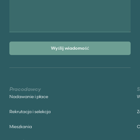
Wyślij wiadomość
Pracodawcy
S
Nadawanie i płace
W
Rekrutacja i selekcja
Z
Mieszkania
C