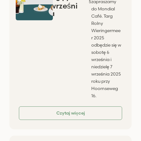
5
zapraszamy
wrześni
do Mondial
a
Café. Targ
Rolny
Wieringermee
r 2025
odbędzie się w
sobotę 6
września i
niedzielę 7
września 2025
roku przy
Hoornseweg
16.
Czytaj więcej