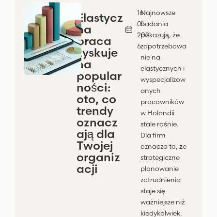
16 -
Najnowsze
Elastycz
01 -
badania
na
202
pokazują, że
praca
6
zapotrzebowa
zyskuje
nie na
na
elastycznych i
popular
wyspecjalizow
ności:
anych
oto, co
pracowników
trendy
w Holandii
oznacz
stale rośnie.
ają dla
Dla firm
Twojej
oznacza to, że
organiz
strategiczne
acji
planowanie
zatrudnienia
staje się
ważniejsze niż
kiedykolwiek.