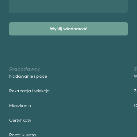
Wyślij wiadomość
Pracodawcy
S
Nadawanie i płace
W
Rekrutacja i selekcja
Z
Mieszkania
C
Certyfikaty
Portal klienta