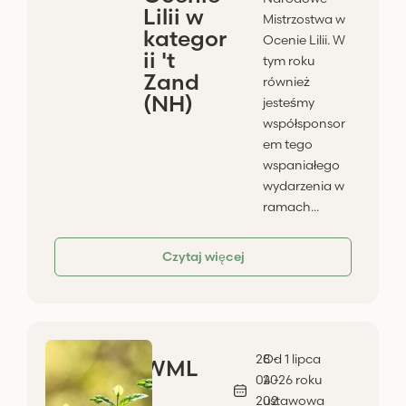
Lilii w
Mistrzostwa w
kategor
Ocenie Lilii. W
ii 't
tym roku
Zand
również
(NH)
jesteśmy
współsponsor
em tego
wspaniałego
wydarzenia w
ramach...
Czytaj więcej
28 -
Od 1 lipca
WML
04 -
2026 roku
202
ustawowa