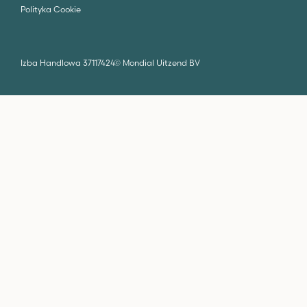
Polityka Cookie
Izba Handlowa 37117424
©
Mondial Uitzend BV