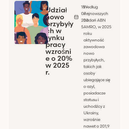
18 -
Według
Udział
07 -
najnowszych
nowo
202
badań ABN
przybyły
5
AMRO, w 2025
ch w
roku
rynku
aktywność
pracy
zawodowa
wzrośni
nowo
e o 20%
przybyłych,
w 2025
takich jak
r.
osoby
ubiegające się
o azyl,
posiadacze
statusu i
uchodźcy z
Ukrainy,
wzrośnie
nawet o 201,9