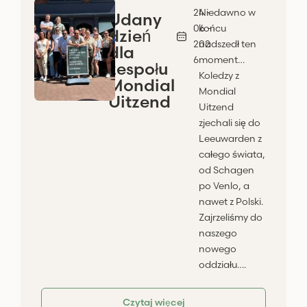
24 -
Niedawno w
Udany
06 -
końcu
dzień
202
nadszedł ten
dla
6
moment…
zespołu
Koledzy z
Mondial
Mondial
Uitzend
Uitzend
zjechali się do
Leeuwarden z
całego świata,
od Schagen
po Venlo, a
nawet z Polski.
Zajrzeliśmy do
naszego
nowego
oddziału….
Czytaj więcej