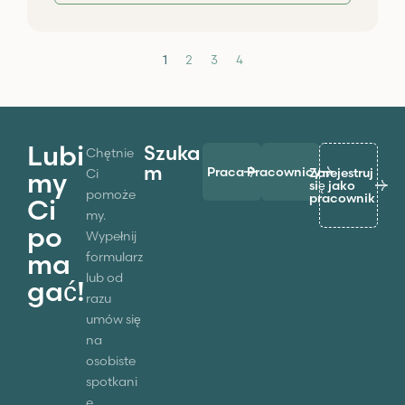
1
2
3
4
Lubi
Szuka
Chętnie
m
Praca
Pracownicy
Zarejestruj
Ci
my
się jako
pomoże
pracownik
Ci
my.
po
Wypełnij
ma
formularz
lub od
gać!
razu
umów się
na
osobiste
spotkani
e.