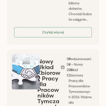
biliona
dolarów.
Chociaż liczba
ta osiągnie...
Czytaj więcej
09 -
Podsumowani
Nowy
07 -
e – Nowy
Układ
202
Układ
Zbiorow
5
Zbiorowy
y Pracy
Pracy dla
dla
Pracowników
Pracow
Tymczasowyc
ników
h 2026: Ważne
Tymcza
dla