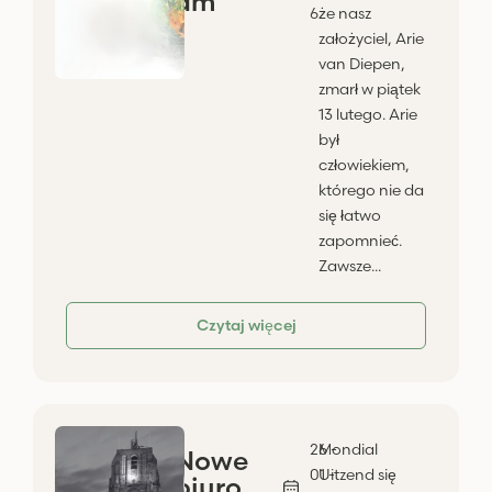
am
6
że nasz
założyciel, Arie
van Diepen,
zmarł w piątek
13 lutego. Arie
był
człowiekiem,
którego nie da
się łatwo
zapomnieć.
Zawsze...
Czytaj więcej
26 -
Mondial
Nowe
01 -
Uitzend się
biuro