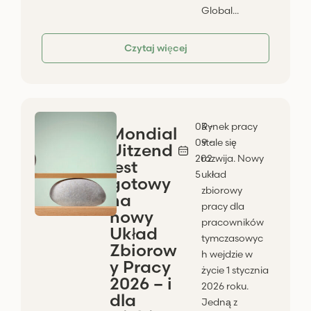
Global...
Czytaj więcej
03 -
Rynek pracy
Mondial
09 -
stale się
Uitzend
202
rozwija. Nowy
jest
5
układ
gotowy
zbiorowy
na
pracy dla
nowy
pracowników
Układ
tymczasowyc
Zbiorow
h wejdzie w
y Pracy
życie 1 stycznia
2026 – i
2026 roku.
dla
Jedną z