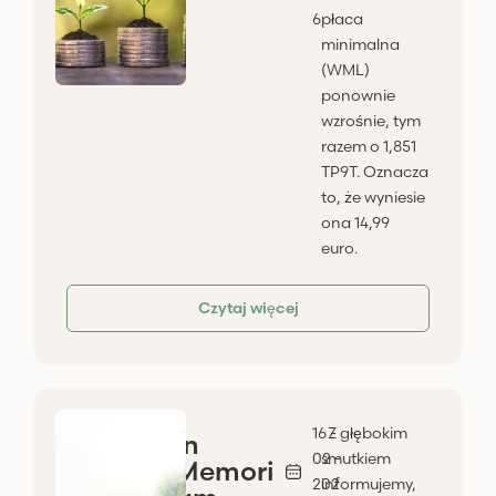
6
płaca
minimalna
(WML)
ponownie
wzrośnie, tym
razem o 1,851
TP9T. Oznacza
to, że wyniesie
ona 14,99
euro.
Czytaj więcej
16 -
Z głębokim
In
02 -
smutkiem
Memori
202
informujemy,