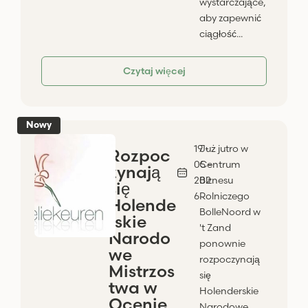
wystarczające,
aby zapewnić
ciągłość...
Czytaj więcej
Nowy
19 -
Już jutro w
Rozpoc
05 -
Centrum
zynają
202
Biznesu
się
6
Rolniczego
Holende
BolleNoord w
rskie
't Zand
Narodo
ponownie
we
rozpoczynają
Mistrzos
się
twa w
Holenderskie
Ocenie
Narodowe