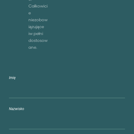
Całkowici
e
niezobow
iązujące
iw pełni
dostosow
ane.
Imię
Nazwisko