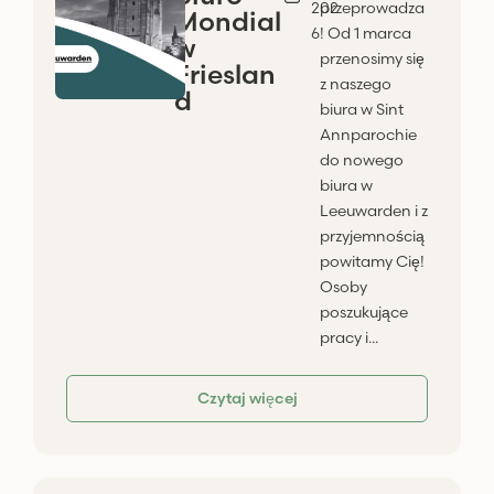
202
przeprowadza
Mondial
6
! Od 1 marca
w
przenosimy się
Frieslan
z naszego
d
biura w Sint
Annparochie
do nowego
biura w
Leeuwarden i z
przyjemnością
powitamy Cię!
Osoby
poszukujące
pracy i...
Czytaj więcej