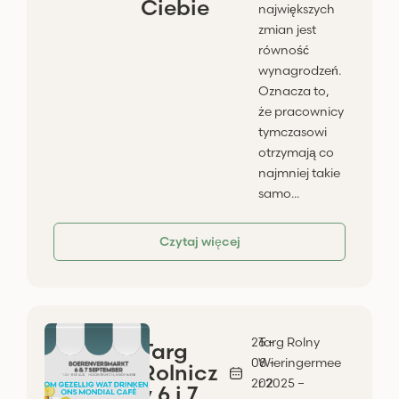
Ciebie
największych
zmian jest
równość
wynagrodzeń.
Oznacza to,
że pracownicy
tymczasowi
otrzymają co
najmniej takie
samo...
Czytaj więcej
26 -
Targ Rolny
Targ
08 -
Wieringermee
Rolnicz
202
r 2025 –
y 6 i 7