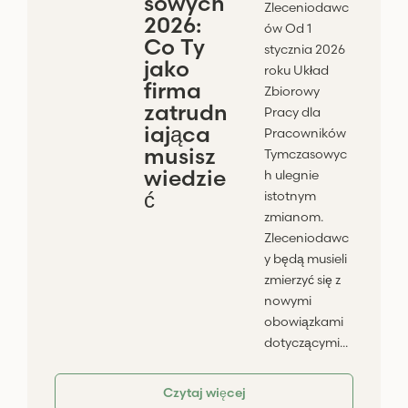
sowych
Zleceniodawc
2026:
ów Od 1
Co Ty
stycznia 2026
jako
roku Układ
firma
Zbiorowy
zatrudn
Pracy dla
iająca
Pracowników
musisz
Tymczasowyc
wiedzie
h ulegnie
ć
istotnym
zmianom.
Zleceniodawc
y będą musieli
zmierzyć się z
nowymi
obowiązkami
dotyczącymi...
Czytaj więcej