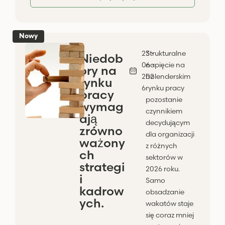
Nowy
23 -
Strukturalne
Niedob
06 -
napięcie na
ory na
202
holenderskim
rynku
6
rynku pracy
pracy
pozostanie
wymag
czynnikiem
ają
decydującym
zrówno
dla organizacji
ważony
z różnych
ch
sektorów w
strategi
2026 roku.
i
Samo
kadrow
obsadzanie
ych.
wakatów staje
się coraz mniej