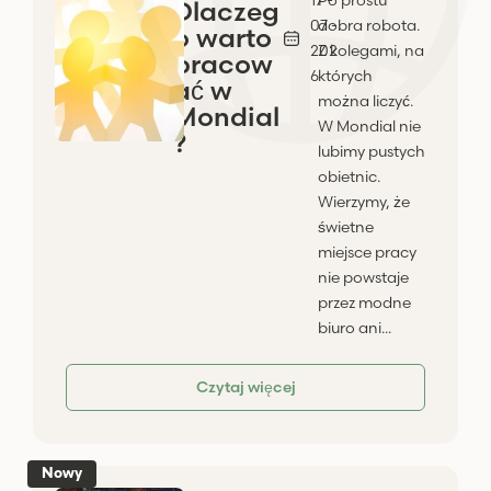
Dlaczeg
07 -
dobra robota.
o warto
202
Z kolegami, na
pracow
6
których
ać w
można liczyć.
Mondial
W Mondial nie
?
lubimy pustych
obietnic.
Wierzymy, że
świetne
miejsce pracy
nie powstaje
przez modne
biuro ani...
Czytaj więcej
Nowy