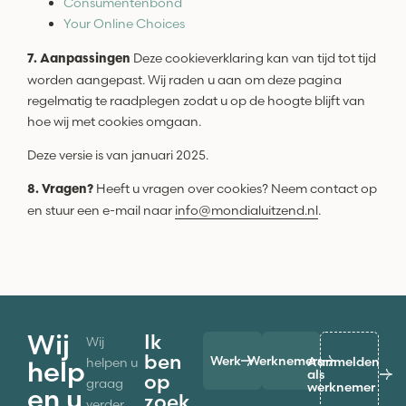
Consumentenbond
Your Online Choices
Deze cookieverklaring kan van tijd tot tijd
7. Aanpassingen
worden aangepast. Wij raden u aan om deze pagina
regelmatig te raadplegen zodat u op de hoogte blijft van
hoe wij met cookies omgaan.
Deze versie is van januari 2025.
Heeft u vragen over cookies? Neem contact op
8. Vragen?
en stuur een e-mail naar
info@mondialuitzend.nl
.
Wij
Ik
Wij
ben
Werk
Werknemers
Aanmelden
helpen u
help
als
op
graag
werknemer
en u
zoek
verder.