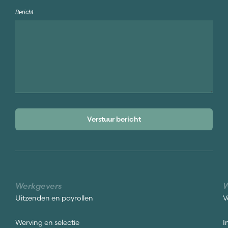
Bericht
Verstuur bericht
Werkgevers
W
Uitzenden en payrollen
V
Werving en selectie
I