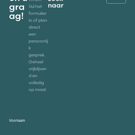
naar
gra
Vul het
ag!
formulier
in of plan
direct
een
persoonlij
k
gesprek.
Geheel
vrijblijven
d en
volledig
op maat.
Voornaam