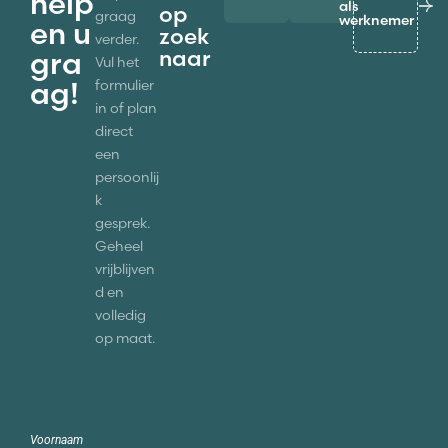
help
als
op
graag
werknemer
en u
zoek
verder.
naar
gra
Vul het
ag!
formulier
in of plan
direct
een
persoonlij
k
gesprek.
Geheel
vrijblijven
d en
volledig
op maat.
Voornaam