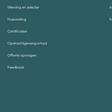
Werving en selectie
I
Huisvesting
F
Certificaten
Opdrachtgeversportaal
Offerte opvragen
Feedback