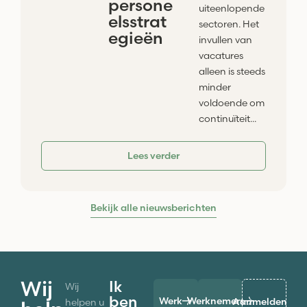
persone
uiteenlopende
elsstrat
sectoren. Het
egieën
invullen van
vacatures
alleen is steeds
minder
voldoende om
continuïteit...
Lees verder
Bekijk alle nieuwsberichten
Wij
Ik
Wij
ben
Werk
Werknemers
Aanmelden
helpen u