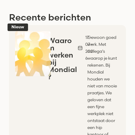
Recente berichten
Nieuw
17 -
Gewoon goed
Waaro
07 -
werk. Met
m
202
collega’s
werken
6
waarop je kunt
bij
rekenen. Bij
Mondial
Mondial
?
houden we
niet van mooie
praatjes. We
geloven dat
een fijne
werkplek niet
ontstaat door
een hip
kantoor of...