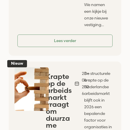
We namen
een kijkje bij
onze nieuwe
vestiging...
Lees verder
Nieuw
23 -
De structurele
Krapte
06 -
krapte op de
op de
202
Nederlandse
arbeids
6
arbeidsmarkt
markt
blijft ook in
vraagt
2026 een
om
bepalende
duurza
factor voor
me
organisaties in