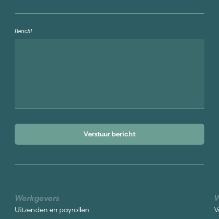
Bericht
Verstuur bericht
Werkgevers
W
Uitzenden en payrollen
V