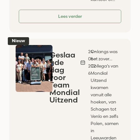
Lees verder
Nieuw
24 -
Onlangs was
Geslaa
06 -
het zover…
gde
202
Collega’s van
dag
6
Mondial
voor
Uitzend
Team
kwamen
Mondial
vanuit alle
Uitzend
hoeken, van
Schagen tot
Venlo en zelfs
Polen, samen
in
Leeuwarden